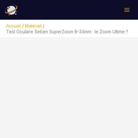
Aller
Rechercher
au
contenu
Accueil
Matériel
Test Oculaire Seben SuperZoom 8-24mm : le Zoom Ultime ?