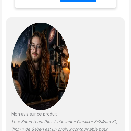
Mon avis sur ce produit
Le « SuperZoom Plössl Télescope Oculaire 8-24mm 31,
7mm » de Seben est un choix incontournable pour