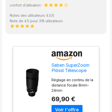
confort d’utilisation :
Notes des utilisateurs 4.5/5
Note de 4.5 pour 318 utilisateurs
Seben SuperZoom
Plössl Télescope
Oculaire 8-24mm
Réglage en continu de la
31,7mm
distance focale 8mm-
24mm
69,90 €