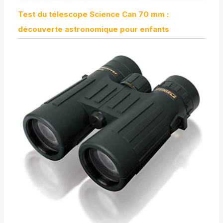
Test du télescope Science Can 70 mm :
découverte astronomique pour enfants