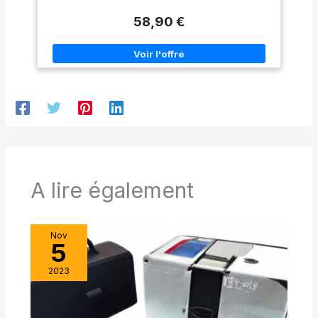
pleine d'oculaires Alors, un oculaire zoom sera idéal pour
avec corps en métal durable
pénétrer Corps en métal
vous et votre télescope Le Zoom Magnum vous offre une
et revêtement de surface
complet; bien construit; zoom
58,90 €
large plage de grossissements dans un seul oculaire Le
élégant, garantissant
lisse; 40 degrés - 60 degrés
choix de l'oculaire est caduque Ainsi, vous gagnerez en
d'excellentes performances
grand angle champ de vue;
place et pourrez de suite observer les cratères lunaires, les
optiques.
bords de lentille noiris; fils
planètes et les objets du ciel profond.Les avantages en bref
anti-réflexion; La production
:Oculaire Zoom 1,25" avec focale 8-24 mm : variation
et l'assemblage de tous nos
continu du grossissement Trouvez le grossissement
produits optiques sont
nécessaire pour l'objet par simple rotationLes lentilles
achevés dans un atelier sans
traitées offrent un bon contrasteChamp de vision 34° à
poussière M28.5 * 0.6 Filter
51°Œilleton réglable pour éviter la lumière parasiteConvient
thread, m28.5 * 0.6 * filetage
aux porteurs de lunettes :
sur le fond de l'oculaire de
zoom, très pratique pour
connecter le filtre Les bords
des lentilles noiris réduisent
la perte de lumière, et avec
une découpe de sécurité pour
A lire également
réduire la possibilité que
l'oculaire glisse hors du
focaliseur ou de la diagonale
Nov
5
2023