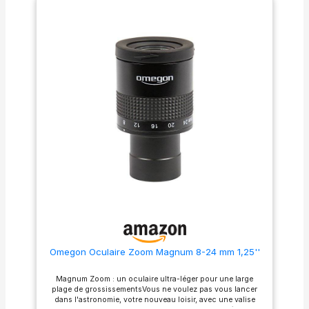
observation. Compatible ----
du groupe pour des
Avec une taille de précision
performances optiques
de 1,25 pouces ou 31,7 mm,
supérieures, le vrai oculaire
l'oculaire est parfaitement
Premium entièrement multi-
adapté à la plupart des
revêtu supporte hautement
télescopes astronomiques.
achromatique avec bonne
Performance ---- L'oculaire
correction de couleur et
zoom dispose d' revêtement
contraste 2025 Mise à niveau
multicouche complet et est
22mm grand diamètre oculaire
capable de zoomer sur
Fournir une expérience de
n'importe quelle distance
visualisation confortable;
focale entre 7 mm et 21 mm.
pour l'observation du ciel
Finement construit pour une
occasionnelle, les amas
durabilité accrue, l'oculaire
d'étoiles Nébuleuse et les
assure le meilleur
galaxies Lune de Jupiter;
grossissement pour votre
Oculaire de télescope avec
sujet. Réglable et pratique ----
17mm - 22mm énorme
L'oculaire zoom est plus qu'
soulagement oculaire;
simple oculaire typique. Il
Convient pour porter des
peut passer d' grossissement
lunettes Une lentille de 1,25
élevé à faible grossissement
pouce, compatible avec tout
ou d'une courte distance
télescope acceptant un
focale au télescope sans
oculaire de 1,25 pouce;
effort, ce qui facilite
Convient aux filtres
Omegon Oculaire Zoom Magnum 8-24 mm 1,25''
l'ajustement de la vue selon
astronomiques de 1,25
les besoins, offrant ainsi une
pouces; Livré avec un boîtier
expérience pratique et
en plastique robuste et un
Magnum Zoom : un oculaire ultra-léger pour une large
commode. Qualité ----
couvercle en caoutchouc qui
plage de grossissementsVous ne voulez pas vous lancer
L'oculaire du télescope est
empêche la poussière et
dans l'astronomie, votre nouveau loisir, avec une valise
conçu de manière experte
l'humidité de l'oculaire de