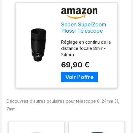
Seben SuperZoom
Plössl Télescope
Oculaire 8-24mm
Réglage en continu de la
31,7mm
distance focale 8mm-
24mm
69,90 €
Découvrez d’autres oculaires pour télescope 8-24mm 31,
7mm