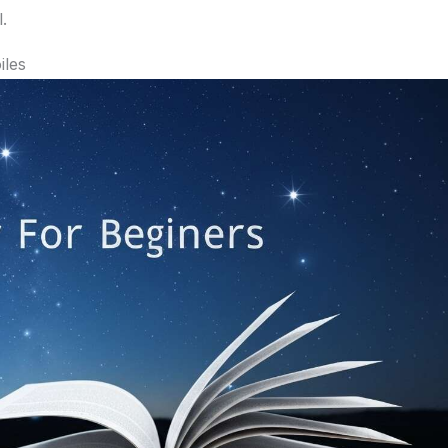
.
iles