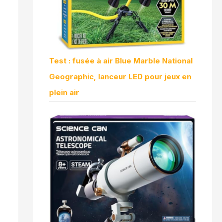
Test : fusée à air Blue Marble National
Geographic, lanceur LED pour jeux en
plein air