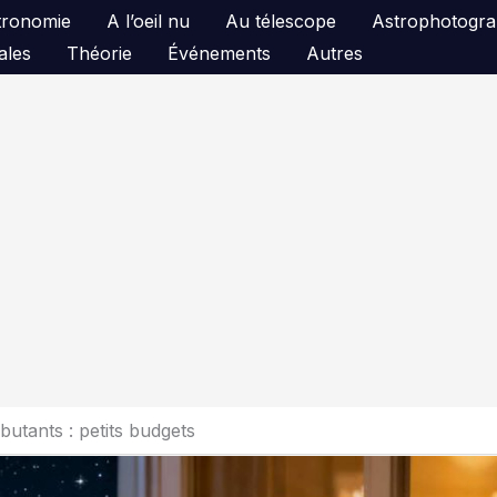
astronomie
A l’oeil nu
Au télescope
Astrophotogra
ales
Théorie
Événements
Autres
butants : petits budgets