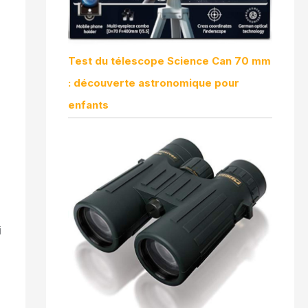
Test du télescope Science Can 70 mm
: découverte astronomique pour
enfants
i