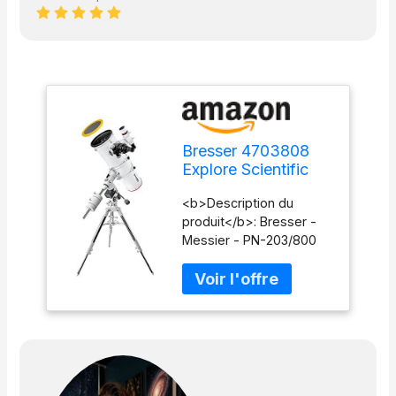
Bresser 4703808
Explore Scientific
Télescope PN-
<b>Description du
203/800 EXOS-
produit</b>: Bresser -
2/EQ5
Messier - PN-203/800
EXOS-2 - 4703808
<b>Type de
produit</b>: Télescope
<b>Garantie du
fabricant</b>: 2 ans