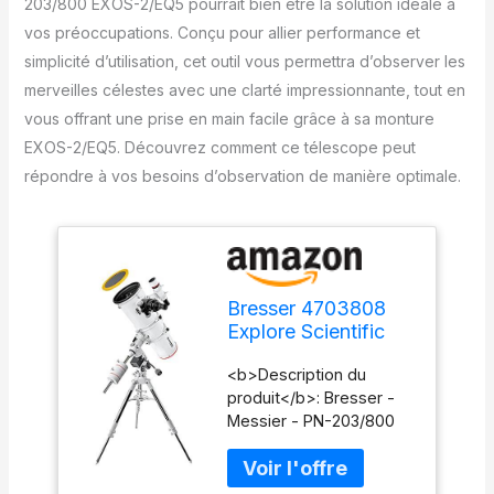
203/800 EXOS-2/EQ5 pourrait bien être la solution idéale à
vos préoccupations. Conçu pour allier performance et
simplicité d’utilisation, cet outil vous permettra d’observer les
merveilles célestes avec une clarté impressionnante, tout en
vous offrant une prise en main facile grâce à sa monture
EXOS-2/EQ5. Découvrez comment ce télescope peut
répondre à vos besoins d’observation de manière optimale.
Bresser 4703808
Explore Scientific
Télescope PN-
<b>Description du
203/800 EXOS-
produit</b>: Bresser -
2/EQ5
Messier - PN-203/800
EXOS-2 - 4703808
<b>Type de
produit</b>: Télescope