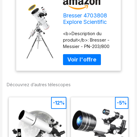
Bresser 4703808
Explore Scientific
Télescope PN-
<b>Description du
203/800 EXOS-
produit</b>: Bresser -
2/EQ5
Messier - PN-203/800
EXOS-2 - 4703808
<b>Type de
produit</b>: Télescope
<b>Garantie du
fabricant</b>: 2 ans
Découvrez d’autres télescopes
-12%
-5%