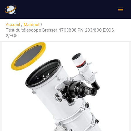
Aller
Rechercher
au
contenu
Accueil
Matériel
Test du télescope Bresser 4703808 PN-203/800 EXOS-
2/EQ5