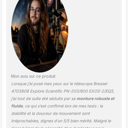
Mon avis sur ce produit
Lorsque j’ai posé mes yeux sur le télescope Bresser
4703808 Explore Scientific PN-203/800 EXOS-2/EQ5,
j’ai tout de suite été séduite par sa
monture robuste et
fluide
, ce qui s’est confirmé lors de mes tests : la
stabilité et la douceur de mouvement sont
irréprochables, dignes d’un 5/5 bien mérité. Malgré le