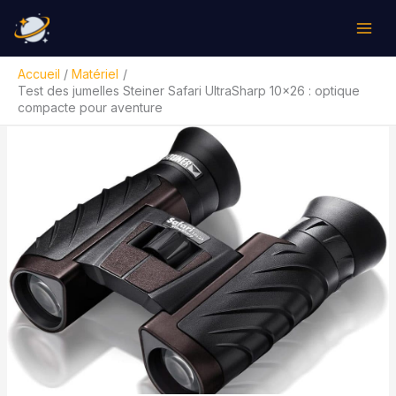
Aller
Rechercher
au
contenu
Accueil
Matériel
Test des jumelles Steiner Safari UltraSharp 10×26 : optique
compacte pour aventure