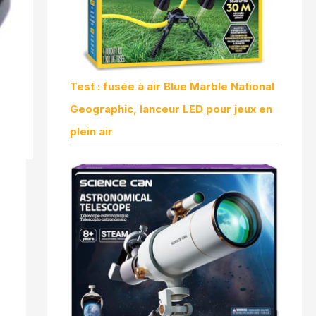
Test : fusée à air Blue Marble National
Geographic, lanceur LED pour jeux en
plein air