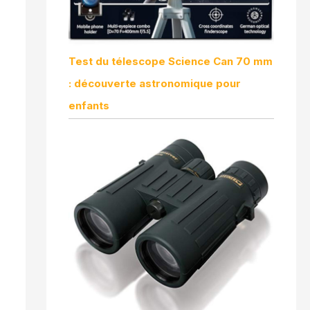
Test du télescope Science Can 70 mm
: découverte astronomique pour
enfants