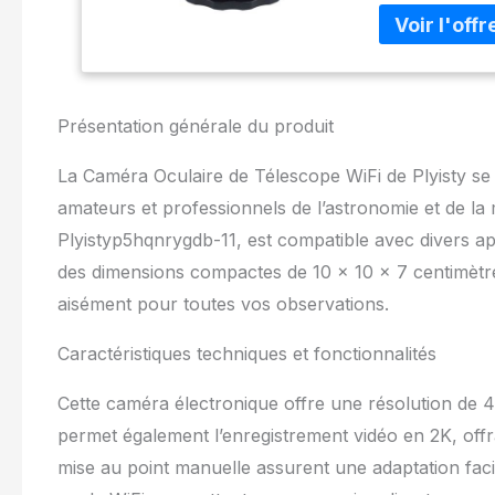
haute résolutio
jusqu'à 4 méga
seconde. La cam
faible luminosi
clair et dynami
compatible Wi-F
Présentation générale du produit
Connectez-vous
pour afficher et
La Caméra Oculaire de Télescope WiFi de Plyisty se 
simultanée sur 
amateurs et professionnels de l’astronomie et de l
mémoire : la ca
de la carte mém
Plyistyp5hqnrygdb-11, est compatible avec divers ap
astrophotograph
des dimensions compactes de 10 x 10 x 7 centimètre
prise de vue pa
aisément pour toutes vos observations.
carte mémoire
peut être faci
microscopes ave
Caractéristiques techniques et fonctionnalités
pour l'assemble
vous permet de
Cette caméra électronique offre une résolution de 4
photographie de
permet également l’enregistrement vidéo en 2K, offra
mise au point manuelle assurent une adaptation faci