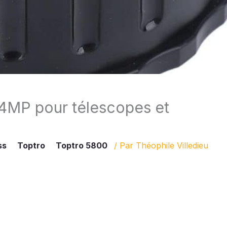
 4MP pour télescopes et
ss
Toptro
Toptro 5800
/ Par
Théophile Villedieu