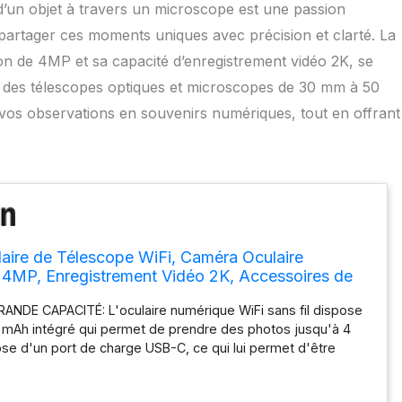
 d’un objet à travers un microscope est une passion
partager ces moments uniques avec précision et clarté. La
on de 4MP et sa capacité d’enregistrement vidéo 2K, se
c des télescopes optiques et microscopes de 30 mm à 50
vos observations en souvenirs numériques, tout en offrant
aire de Télescope WiFi, Caméra Oculaire
 4MP, Enregistrement Vidéo 2K, Accessoires de
our Télescopes Optiques et Microscope de 30
ANDE CAPACITÉ: L'oculaire numérique WiFi sans fil dispose
m
0 mAh intégré qui permet de prendre des photos jusqu'à 4
se d'un port de charge USB-C, ce qui lui permet d'être
importe quel chargeur de téléphone portable. Et prend en
tation mobile, par exemple piles rechargeables. Images