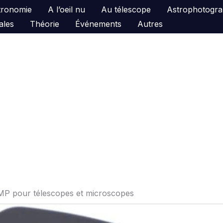
astronomie
A l’oeil nu
Au télescope
Astrophotogra
ales
Théorie
Événements
Autres
4MP pour télescopes et microscopes