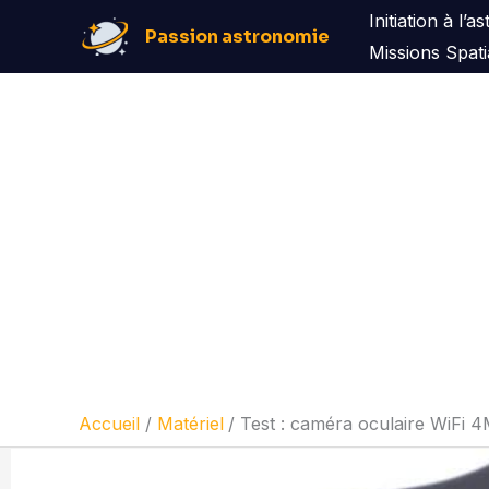
Aller
Initiation à l’
Passion astronomie
au
Missions Spati
contenu
Accueil
Matériel
Test : caméra oculaire WiFi 