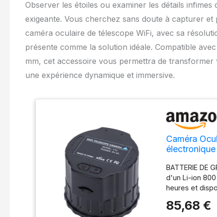
Observer les étoiles ou examiner les détails infimes
exigeante. Vous cherchez sans doute à capturer et 
caméra oculaire de télescope WiFi, avec sa résoluti
présente comme la solution idéale. Compatible ave
mm, cet accessoire vous permettra de transformer 
une expérience dynamique et immersive.
Caméra Ocul
électronique
Télescope p
BATTERIE DE GR
Mm à 50 M
d'un Li-ion 80
heures et dispo
chargé avec n'
85,68 €
charge l'alimen