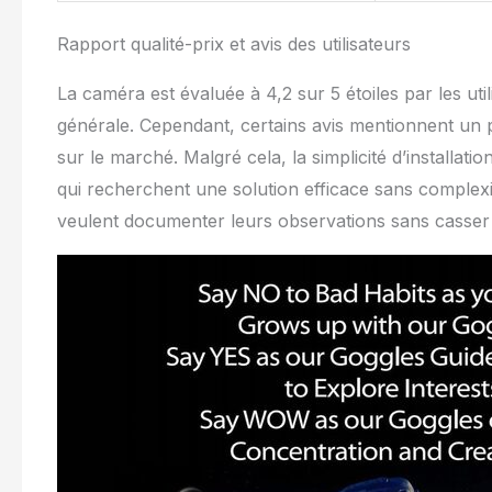
Rapport qualité-prix et avis des utilisateurs
La caméra est évaluée à 4,2 sur 5 étoiles par les ut
générale. Cependant, certains avis mentionnent un 
sur le marché. Malgré cela, la simplicité d’installati
qui recherchent une solution efficace sans complexi
veulent documenter leurs observations sans casser le