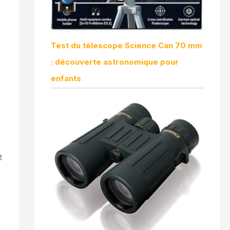
Test du télescope Science Can 70 mm
: découverte astronomique pour
enfants
t