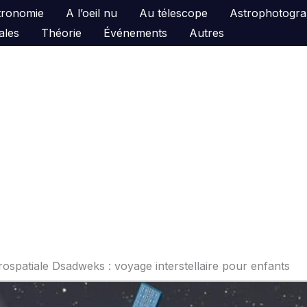
astronomie
A l’oeil nu
Au télescope
Astrophotogra
ales
Théorie
Événements
Autres
rospatiale Dsadweks : voyage interstellaire pour enfants