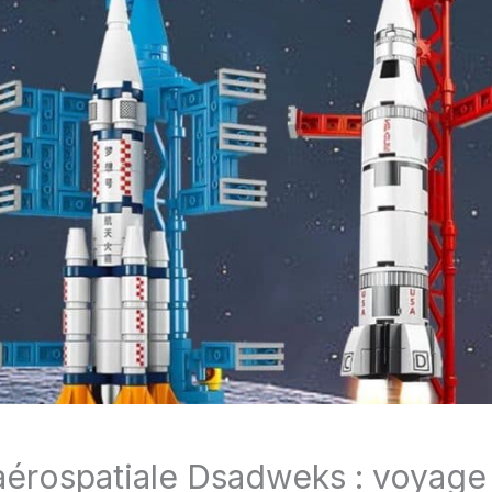
 aérospatiale Dsadweks : voyage