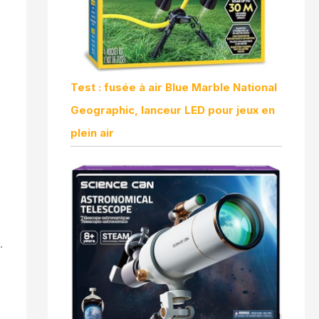
Test : fusée à air Blue Marble National
Geographic, lanceur LED pour jeux en
plein air
.