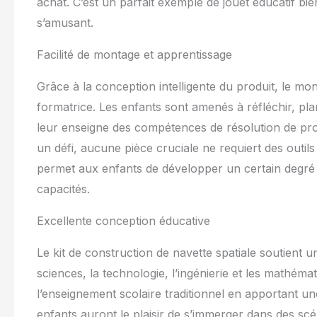
achat. C’est un parfait exemple de jouet éducatif b
s’amusant.
Facilité de montage et apprentissage
Grâce à la conception intelligente du produit, le mo
formatrice. Les enfants sont amenés à réfléchir, pla
leur enseigne des compétences de résolution de prob
un défi, aucune pièce cruciale ne requiert des outil
permet aux enfants de développer un certain degré 
capacités.
Excellente conception éducative
Le kit de construction de navette spatiale soutient
sciences, la technologie, l’ingénierie et les mathéma
l’enseignement scolaire traditionnel en apportant un
enfants auront le plaisir de s’immerger dans des scé