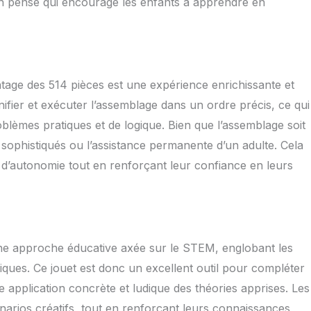
ien pensé qui encourage les enfants à apprendre en
ntage des 514 pièces est une expérience enrichissante et
nifier et exécuter l’assemblage dans un ordre précis, ce qui
lèmes pratiques et de logique. Bien que l’assemblage soit
s sophistiqués ou l’assistance permanente d’un adulte. Cela
d’autonomie tout en renforçant leur confiance en leurs
 une approche éducative axée sur le STEM, englobant les
tiques. Ce jouet est donc un excellent outil pour compléter
e application concrète et ludique des théories apprises. Les
narios créatifs, tout en renforçant leurs connaissances