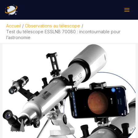
Aller
Rechercher
au
contenu
Accueil
Observations au télescope
Test du télescope ESSLNB 70080 : incontournable pour
l’astronomie