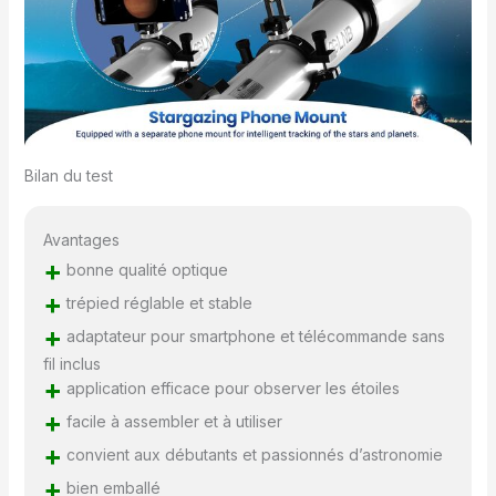
plus rapide et plus facile
que l'adaptateur
téléphonique traditionnel.
Il peut enregistrer la
beauté, acquérir des
connaissances en
astronomie et cultiver
l'amour des sciences
Bilan du test
naturelles chez les
étudiants. Le diagramme
des constellations vous
Avantages
aide à trouver facilement
+
bonne qualité optique
les constellations. C'est
+
trépied réglable et stable
un bon guide pour les
enfants. Facile à
+
adaptateur pour smartphone et télécommande sans
assembler et à
fil inclus
transporter : Ce
+
application efficace pour observer les étoiles
télescope réfracteur est
+
pré-assemblé et peut
facile à assembler et à utiliser
être monté sans outils.
+
convient aux débutants et passionnés d’astronomie
Le télescope est
+
bien emballé
également ajustable de