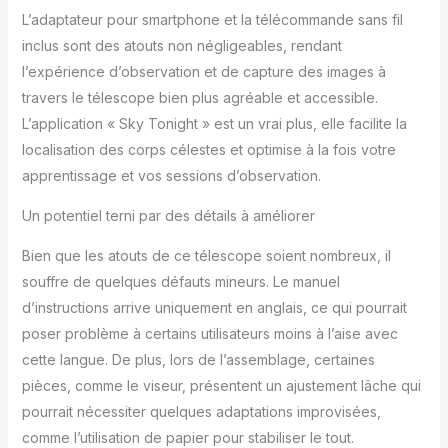
régler la latitude et la
L’adaptateur pour smartphone et la télécommande sans fil
longitude du télescope.
inclus sont des atouts non négligeables, rendant
Cela vous permet
l’expérience d’observation et de capture des images à
d'identifier
travers le télescope bien plus agréable et accessible.
instantanément les
corps célestes alignés
L’application « Sky Tonight » est un vrai plus, elle facilite la
et de voir leurs
localisation des corps célestes et optimise à la fois votre
informations détaillées.
apprentissage et vos sessions d’observation.
Trépied réglable et
support de téléphone
Un potentiel terni par des détails à améliorer
pour observation des
étoiles : Équipé d'un
Bien que les atouts de ce télescope soient nombreux, il
trépied en aluminium
souffre de quelques défauts mineurs. Le manuel
réglable, le télescope
d’instructions arrive uniquement en anglais, ce qui pourrait
pour adultes offre une
meilleure stabilité,
poser problème à certains utilisateurs moins à l’aise avec
durabilité et n'est pas
cette langue. De plus, lors de l’assemblage, certaines
facile à secouer. Le
pièces, comme le viseur, présentent un ajustement lâche qui
trépied peut être ajusté
pourrait nécessiter quelques adaptations improvisées,
d'une hauteur de 25,2" à
42,1", offrant ainsi une
comme l’utilisation de papier pour stabiliser le tout.