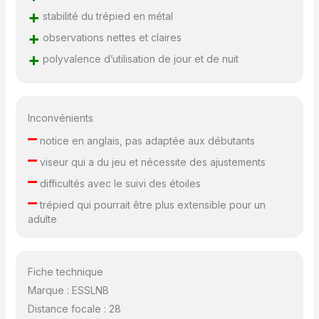
180 ° dans la direction
+
stabilité du trépied en métal
verticale et de 360 °
+
observations nettes et claires
dans la direction
+
horizontale pour
polyvalence d’utilisation de jour et de nuit
différents angles de vue.
C'est un cadeau idéal
pour les débutants
enfants et les
Inconvénients
astronomes amateurs
–
notice en anglais, pas adaptée aux débutants
pour un anniversaire.
–
viseur qui a du jeu et nécessite des ajustements
–
difficultés avec le suivi des étoiles
–
trépied qui pourrait être plus extensible pour un
adulte
Fiche technique
Marque : ESSLNB
Distance focale : 28