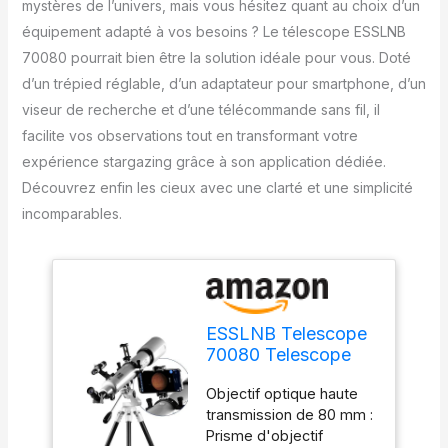
mystères de l’univers, mais vous hésitez quant au choix d’un
équipement adapté à vos besoins ? Le télescope ESSLNB
70080 pourrait bien être la solution idéale pour vous. Doté
d’un trépied réglable, d’un adaptateur pour smartphone, d’un
viseur de recherche et d’une télécommande sans fil, il
facilite vos observations tout en transformant votre
expérience stargazing grâce à son application dédiée.
Découvrez enfin les cieux avec une clarté et une simplicité
incomparables.
ESSLNB Telescope
70080 Telescope
pour Astronomie
Objectif optique haute
Adulte avec
transmission de 80 mm :
l'application
Prisme d'objectif
Stargazing,