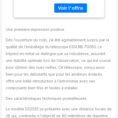
entièrement multicouche
Adaptateur pour
de 80 mm et dernière
Smartphone,
génération de deux
Trépied Réglable,
oculaires
Viseur de Recherche
interchangeables de 1,25
et Télécommande
Une première impression positive
pouces, Kellners K10 mm
sans Fil (Blanc)
(28X) et K25 mm (70X),
Dès l’ouverture du colis, j’ai été agréablement surpris par la
en verre sans plomb de
la plus haute qualité et
qualité de l’emballage du télescope ESSLNB 70080. Le
multiples couches de
trépied en métal se distingue par sa robustesse, assurant
revêtements antireflets
une stabilité optimale lors de l’observation, ce qui est crucial
assurent que l'image
pour obtenir des vues nettes. Ce télescope, conçu aussi
que vous verrez sera
aussi lumineuse et nette
bien pour les débutants que pour les amateurs éclairés,
que possible, avec une
offre une belle introduction à l’astronomie avec ses
transmission totale de
composants bien finis et faciles à installer.
lumière de 99,5 %. Vous
obtiendrez une image
Des caractéristiques techniques prometteuses
nette, lumineuse et sans
différence de couleur
Le modèle ES2025 se présente avec une distance focale de
même dans un
28 qui, combinée à l’objectif de 80 millimètres de diamètre,