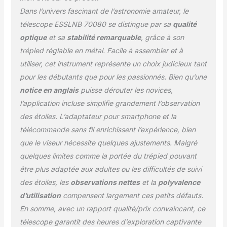
environnement à faible
Dans l’univers fascinant de l’astronomie amateur, le
éclairage. Application
télescope ESSLNB 70080 se distingue par sa
qualité
d'observation des
optique
et sa
stabilité remarquable
, grâce à son
étoiles : Le télescope
pour adultes est livré
trépied réglable en métal. Facile à assembler et à
avec un support de
utiliser, cet instrument représente un choix judicieux tant
téléphone pour
pour les débutants que pour les passionnés. Bien qu’une
l'observation des étoiles
notice en anglais
puisse dérouter les novices,
réglable et un système
l’application incluse simplifie grandement l’observation
d'application intelligente
breveté pour la
des étoiles. L’adaptateur pour smartphone et la
recherche automatique
télécommande sans fil enrichissent l’expérience, bien
d'étoiles. Il suffit de
que le viseur nécessite quelques ajustements. Malgré
suivre nos instructions
quelques limites comme la portée du trépied pouvant
pour installer
l'application
être plus adaptée aux adultes ou les difficultés de suivi
d'observation des
des étoiles, les
observations nettes
et la
polyvalence
étoiles, d'entrer le nom
d’utilisation
compensent largement ces petits défauts.
du corps céleste que
En somme, avec un rapport qualité/prix convaincant, ce
vous souhaitez observer
et de suivre la flèche
télescope garantit des heures d’exploration captivante