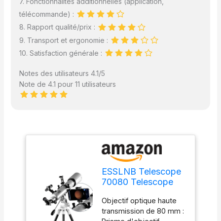
7. Fonctionnalités additionnelles (application,
télécommande) :
8. Rapport qualité/prix :
9. Transport et ergonomie :
10. Satisfaction générale :
Notes des utilisateurs 4.1/5
Note de 4.1 pour 11 utilisateurs
ESSLNB Telescope
70080 Telescope
pour Astronomie
Objectif optique haute
Adulte avec
transmission de 80 mm :
l'application