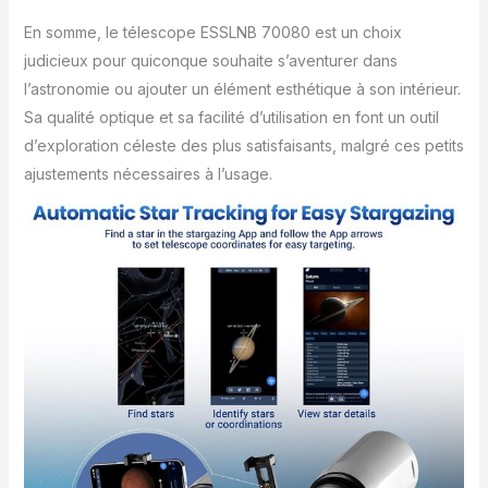
large gamme d'angles
de vue adaptés aux
En somme, le télescope ESSLNB 70080 est un choix
personnes de
judicieux pour quiconque souhaite s’aventurer dans
différentes tailles. De
l’astronomie ou ajouter un élément esthétique à son intérieur.
plus, le support de
Sa qualité optique et sa facilité d’utilisation en font un outil
téléphone pour
d’exploration céleste des plus satisfaisants, malgré ces petits
observation des étoiles
vous permet de fixer
ajustements nécessaires à l’usage.
votre téléphone au tube
principal du télescope
pour une observation en
temps réel lors de
l'utilisation d'un logiciel
d'observation des
étoiles. Télescope pour
débutants qui peut vous
aider à partager des
photos sur les réseaux
sociaux. Équipé d'une
télécommande sans fil, il
permet une installation