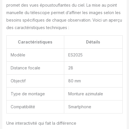
environnement à faible
promet des vues époustouflantes du ciel. La mise au point
éclairage. Application
d'observation des
manuelle du télescope permet d’affiner les images selon les
étoiles : Le télescope
besoins spécifiques de chaque observation. Voici un aperçu
pour adultes est livré
des caractéristiques techniques :
avec un support de
téléphone pour
Caractéristiques
Détails
l'observation des étoiles
réglable et un système
d'application intelligente
Modèle
ES2025
breveté pour la
recherche automatique
Distance focale
28
d'étoiles. Il suffit de
suivre nos instructions
Objectif
80 mm
pour installer
l'application
Type de montage
Monture azimutale
d'observation des
étoiles, d'entrer le nom
Compatibilité
Smartphone
du corps céleste que
vous souhaitez observer
et de suivre la flèche
Une interactivité qui fait la différence
dans l'application pour