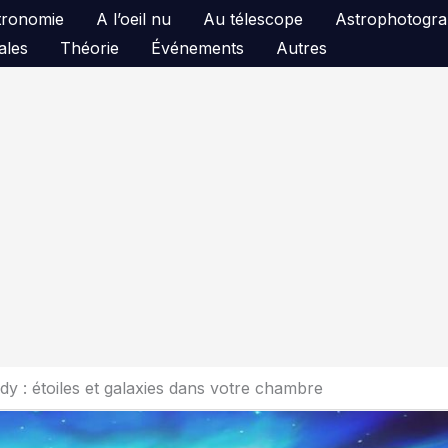
astronomie
A l’oeil nu
Au télescope
Astrophotogra
ales
Théorie
Événements
Autres
y : étoiles et galaxies dans votre chambre