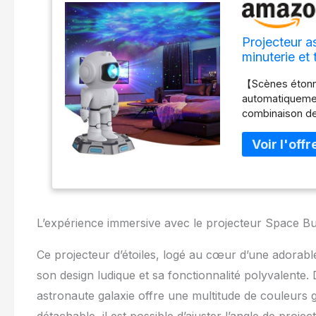
Projecteur a
minuterie e
chambre à co
【Scènes étonn
automatiquemen
combinaison de 
peuvent être ou
mur ou le plaf
la vaste galaxi
temps libre ave
d'astronaute pe
vous pouvez lib
projection des 
L’expérience immersive avec le projecteur Space B
onirique pour vo
facilement amov
Ce projecteur d’étoiles, logé au cœur d’une adorabl
une télécommand
son design ludique et sa fonctionnalité polyvalente. 
régler le mode, 
pouvez régler l
astronaute galaxie offre une multitude de couleurs g
ou 90 minutes e