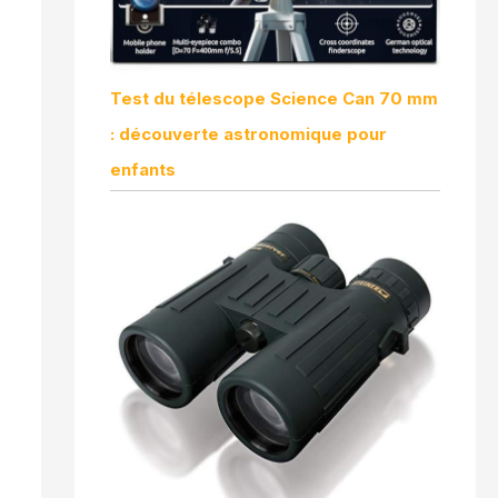
Test du télescope Science Can 70 mm
: découverte astronomique pour
enfants