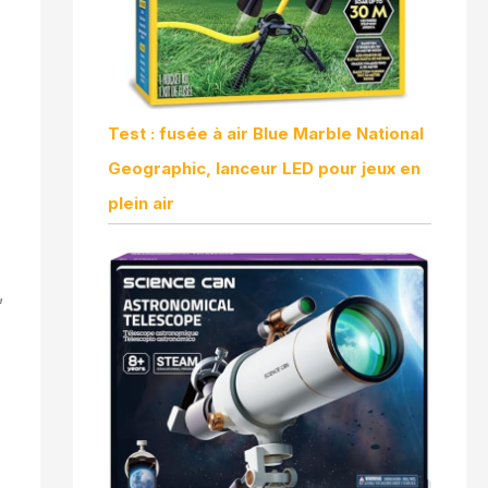
Test : fusée à air Blue Marble National
Geographic, lanceur LED pour jeux en
plein air
,