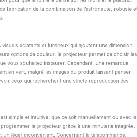
ction pour que la lumière danse sur les murs et le plafond.
 beau rêve sous la lumière des étoiles avec cet adorable
 de fabrication de la combinaison de l’astronaute, robuste e
ellent cadeau pour les enfants et les adultes : cette veilleuse
oiles est un cadeau idéal pour les anniversaires, Halloween,
s.
 sur le thème de l'espace ou la décoration de chambre, ce
mosphère merveilleuse et étoilée pour aider les enfants à
riosité, leur imagination et leur créativité. Également parfaite
tion intérieure comme lumière d'ambiance romantique, lampe
 visuels éclatants et lumineux qui ajoutent une dimension
pe de chevet. Convient pour de nombreuses occasions : le
lafond étoilé peut être utilisé dans les chambres, les salles
eurs options de couleur, le projecteur permet de choisir les
inémas maison ou comme décoration de bureau, créant une
 que vous souhaitez instaurer. Cependant, une remarque
che pour les rendez-vous galants, les sessions de jeu, les
sent en vert, malgré les images du produit laissant penser
, les fêtes, ou simplement comme veilleuse LED pour aider
dormir profondément.
cevoir ceux qui recherchent une stricte reproduction des
est simple et intuitive, que ce soit manuellement ou avec la
de programmer le projecteur grâce à une minuterie intégrée,
it un léger inconvénient. Concernant la télécommande,