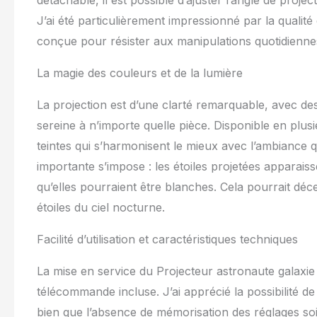
détachable, il est possible d’ajuster l’angle de proje
tomber dans un
J’ai été particulièrement impressionné par la qualité
astronaute. Exc
projecteur d'ét
conçue pour résister aux manipulations quotidienne
Noël, les fêtes
qui crée une at
La magie des couleurs et de la lumière
stimuler leur cu
pour la décora
La projection est d’une clarté remarquable, avec des
de nuit et lam
projecteur de p
sereine à n’importe quelle pièce. Disponible en plusi
de jeux, les c
teintes qui s’harmonisent le mieux avec l’ambiance
atmosphère fraî
importante s’impose : les étoiles projetées apparais
soirées cinéma
les enfants à 
qu’elles pourraient être blanches. Cela pourrait dé
étoiles du ciel nocturne.
Facilité d’utilisation et caractéristiques techniques
La mise en service du Projecteur astronaute galaxie 
télécommande incluse. J’ai apprécié la possibilité 
bien que l’absence de mémorisation des réglages so