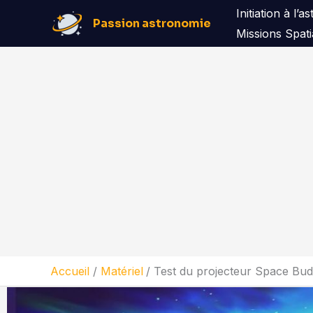
Aller
Initiation à l’
Passion astronomie
au
Missions Spati
contenu
Accueil
Matériel
Test du projecteur Space Budd