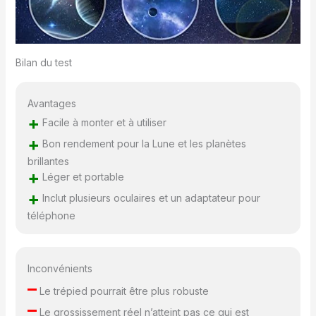
l'adaptateur
téléphonique inclus se
connecte facilement à
votre téléphone, vous
permettant de capturer
Bilan du test
des photos haute
définition de la lune ou
Avantages
des vidéos de
paysages lointains
+
Facile à monter et à utiliser
avec le télescope. Le
+
Bon rendement pour la Lune et les planètes
filtre lunaire inclus
brillantes
réduit efficacement
+
Léger et portable
l'éblouissement,
rendant l'observation
+
Inclut plusieurs oculaires et un adaptateur pour
lunaire plus confortable
téléphone
et détaillée. Installation
rapide : aucun outil
n'est nécessaire, ce
qui facilite grandement
Inconvénients
son installation en
–
Le trépied pourrait être plus robuste
quelques minutes. Le
–
détecteur 5 x 24
Le grossissement réel n’atteint pas ce qui est