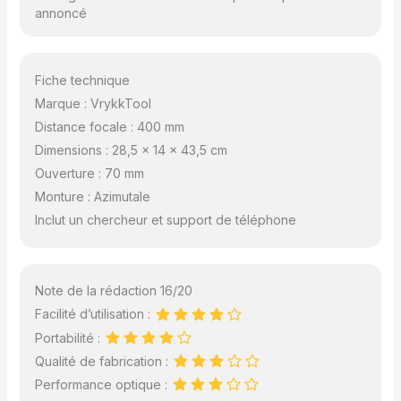
intégré avec fonction
annoncé
croix aide les adultes
et les débutants à
localiser des cibles
Fiche technique
rapidement et avec
Marque : VrykkTool
précision, ce qui en fait
un cadeau idéal pour
Distance focale : 400 mm
explorer l'astronomie
Dimensions : 28,5 x 14 x 43,5 cm
et la nature.
Ouverture : 70 mm
Monture : Azimutale
Inclut un chercheur et support de téléphone
Note de la rédaction 16/20
Facilité d’utilisation :
Portabilité :
Qualité de fabrication :
Performance optique :