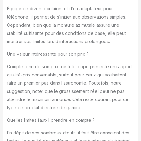
multiple : nos oculaires
Équipé de divers oculaires et d’un adaptateur pour
inclus sont disponibles
téléphone, il permet de s’initier aux observations simples.
en H20 mm, H12,5 mm
et H6 mm, avec un
Cependant, bien que la monture azimutale assure une
objectif de montage
stabilité suffisante pour des conditions de base, elle peut
1,5x et un objectif
montrer ses limites lors d’interactions prolongées.
Barlow 3x. En les
combinant, vous
Une valeur intéressante pour son prix ?
pouvez régler le
grossissement de 15x
Compte tenu de son prix, ce télescope présente un rapport
à 150x, offrant la
qualité-prix convenable, surtout pour ceux qui souhaitent
polyvalence d'un
faire un premier pas dans l’astronomie. Toutefois, notre
télescope
professionnel pour
suggestion, noter que le grossissement réel peut ne pas
répondre à vos divers
atteindre le maximum annoncé. Cela reste courant pour ce
besoins lors de
type de produit d’entrée de gamme.
l'observation de la
lune, des planètes et
Quelles limites faut-il prendre en compte ?
même des objets
lointains. Trépied
En dépit de ses nombreux atouts, il faut être conscient des
portable réglable :
limites. La qualité des matériaux et la robustesse du trépied