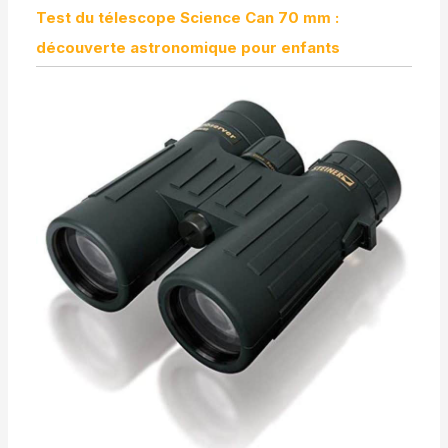
Test du télescope Science Can 70 mm :
découverte astronomique pour enfants