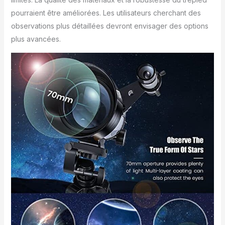
équipé d'un trépied
pourraient être améliorées. Les utilisateurs cherchant des
professionnel en
alliage d'aluminium, la
observations plus détaillées devront envisager des options
hauteur peut être
plus avancées.
ajustée et verrouillée
librement de 13 cm à
47 cm. 18,50 pouces).
Cela garantit la stabilité
pendant l'observation
et s'adapte aux
utilisateurs de
différentes hauteurs
pour plus de confort,
complétant le design
de ce télescope
portable. Le sac à dos
inclus facilite son
rangement lorsqu'il
n'est pas utilisé.
Adaptateur de
téléphone pratique :