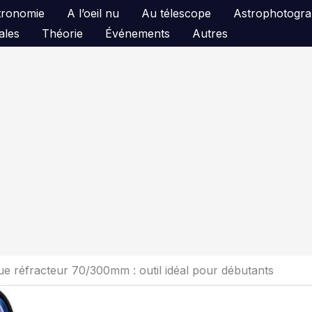
astronomie
A l’oeil nu
Au télescope
Astrophotogra
ales
Théorie
Événements
Autres
ue réfracteur 70/300mm : outil idéal pour débutants