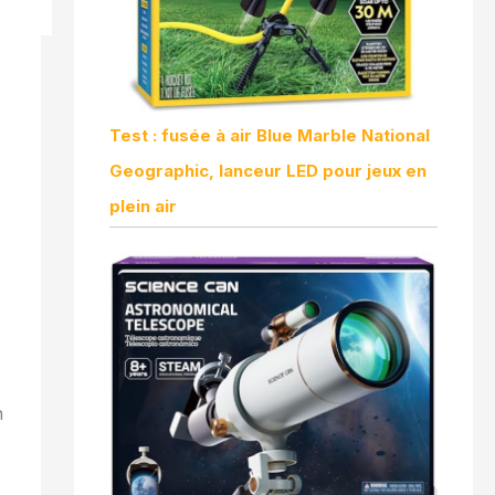
Test : fusée à air Blue Marble National
Geographic, lanceur LED pour jeux en
plein air
n