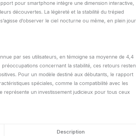
upport pour smartphone intègre une dimension interactive,
avec L'astrophotographie sur Smartphone : Équipé d'un
to Bluetooth, ce télescope astronomique permet de
urs découvertes. La légèreté et la stabilité du trépied
partager des images de la Lune, des planètes et d'autres
 s’agisse d’observer le ciel nocturne ou même, en plein jour
 brillants. Avec un pouvoir de résolution théorique de 42 mm
s) et 50 mm (critère de Rayleigh), ainsi qu'une magnitude
 le système optique offre suffisamment de détails pour une
hie pertinente. La résolution d'image de 162 lignes/mm
ises de vue nettes, faisant de ce télescope une excellente
l'astronomie photographique.
onnue par ses utilisateurs, en témoigne sa moyenne de 4,4
s préoccupations concernant la stabilité, ces retours resten
positives. Pour un modèle destiné aux débutants, le rapport
actéristiques spéciales, comme la compatibilité avec les
pe représente un investissement judicieux pour tous ceux
Description