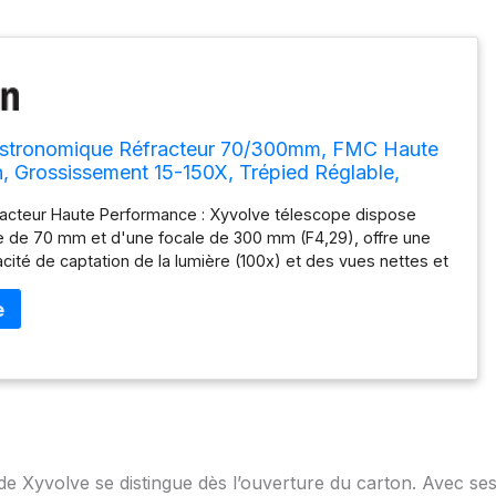
stronomique Réfracteur 70/300mm, FMC Haute
, Grossissement 15-150X, Trépied Réglable,
éphone & Télécommande Bluetooth, pour
racteur Haute Performance : Xyvolve télescope dispose
n Astronomie Adultes Enfants
e de 70 mm et d'une focale de 300 mm (F4,29), offre une
cité de captation de la lumière (100x) et des vues nettes et
 une distorsion optique minimale (4,9 %). Les lentilles
ouches avec film vert large bande garantissent une
mineuse maximale, une réduction des reflets et un contraste
rés. Que ce soit pour observer des paysages urbains,
tronomiques, ce système optique offre des performances
s, aussi bien pour les débutants que pour les utilisateurs
 🔭 15-150x Grossissement Flexible : Équipé de 2 oculaires de
 pour un grossissement de 15x et 6 mm pour un
e 50x) et de lentilles de Barlow 1,5x et 3x, ce télescope
Xyvolve se distingue dès l’ouverture du carton. Avec se
 de grossissement polyvalente de 15x à 150x. La Barlow 1,5x