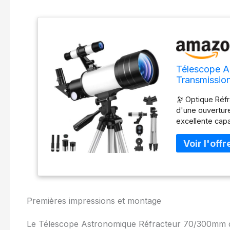
Télescope A
Transmission
Support Tél
🔭 Optique Réf
Débutants e
d'une ouvertur
excellente capa
détaillées avec
traitées multic
transmission lu
d'image amélio
naturels ou as
impressionnante
intermédiaires.
Premières impressions et montage
qualité (20 mm
grossissement d
Le Télescope Astronomique Réfracteur 70/300mm de 
offre une plage