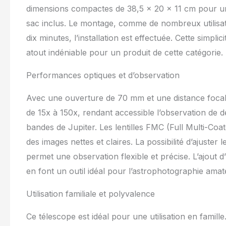
dimensions compactes de 38,5 x 20 x 11 cm pour un p
permet des gro
permet des gros
sac inclus. Le montage, comme de nombreux utilisate
observateurs d
dix minutes, l’installation est effectuée. Cette simp
aux cibles, du
atout indéniable pour un produit de cette catégorie.
détaillée de la
adaptée à chaqu
Observation Con
Performances optiques et d’observation
facilitant la lo
garantit une im
Avec une ouverture de 70 mm et une distance focal
ou près de l'ho
de 15x à 150x, rendant accessible l’observation de dé
linéaire de 18,
champ, idéales 
bandes de Jupiter. Les lentilles FMC (Full Multi-Coat
régions céleste
des images nettes et claires. La possibilité d’ajuster
lumineuse adap
permet une observation flexible et précise. L’ajout
Douceur et Supp
et horizontal d
en font un outil idéal pour l’astrophotographie amat
ciel nocturne. 
offrant une pla
Utilisation familiale et polyvalence
stables. Ce rég
à utiliser pour 
Ce télescope est idéal pour une utilisation en famill
observations à 