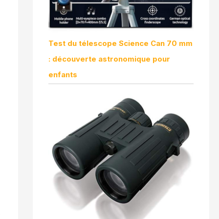
Test du télescope Science Can 70 mm
: découverte astronomique pour
enfants
s