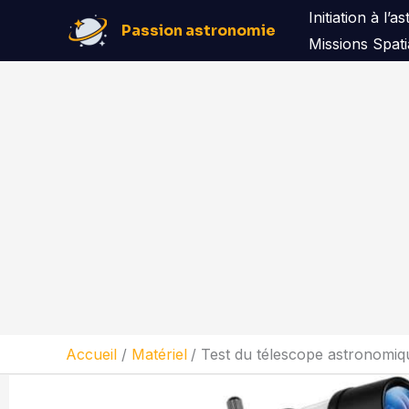
Aller
Initiation à l’
Passion astronomie
au
Missions Spati
contenu
Accueil
Matériel
Test du télescope astronomiq