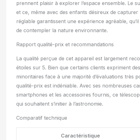
prennent plaisir à explorer l’espace ensemble. Le s
🔭 Compatible 
adaptateur pho
et ce, même avec des enfants désireux de capturer le
capturer et de 
réglable garantissent une expérience agréable, qu’il
objets célestes
de contempler la nature environnante.
(limite de Dawe
limite de 11,7,
astrophotograp
Rapport qualité-prix et recommandations
garantit des pr
introduction à 
La qualité perçue de cet appareil est largement rec
étoiles sur 5. Bien que certains clients expriment de
minoritaires face à une majorité d’évaluations très 
qualité-prix est indéniable. Avec ses nombreuses car
smartphones et les accessoires fournis, ce télesco
qui souhaitent s’initier à l’astronomie.
Comparatif technique
Caractéristique