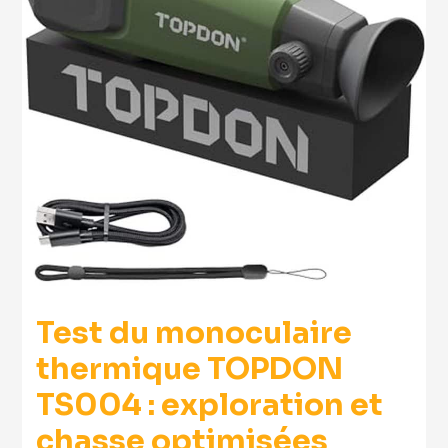
Test du monoculaire
thermique TOPDON
TS004 : exploration et
chasse optimisées