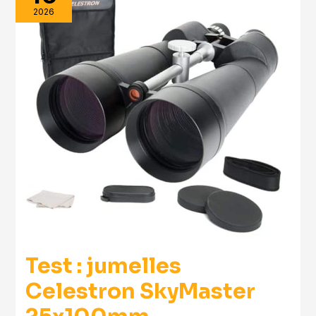
2026
Test : jumelles
Celestron SkyMaster