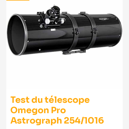
Test du télescope
Omegon Pro
Astrograph 254/1016