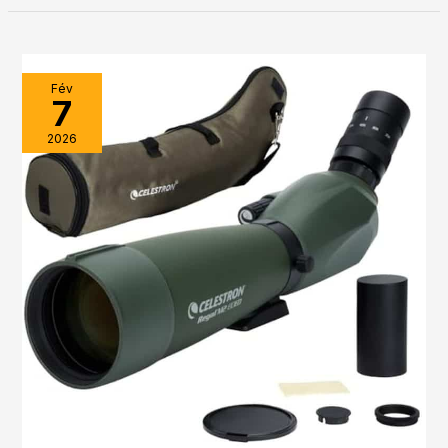
Fév
7
2026