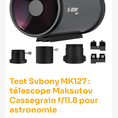
Test Svbony MK127 :
télescope Maksutov
Cassegrain f/11.8 pour
astronomie