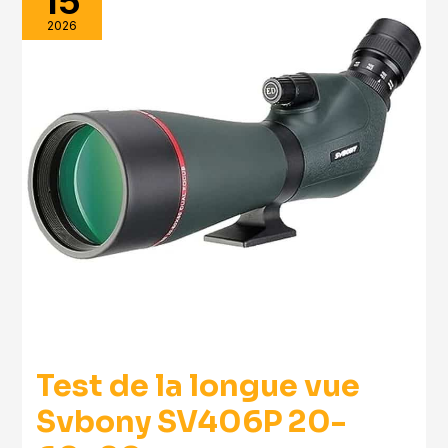
15
2026
Test de la longue vue
Svbony SV406P 20-