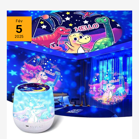
Fév
5
2025