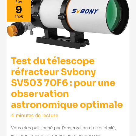
Fév
9
2025
Test du télescope
réfracteur Svbony
SV503 70F6 : pour une
observation
astronomique optimale
4 minutes de lecture
Vous êtes passionné par l’observation du ciel étoilé,
mais vous peinez à trouver un télescope qui