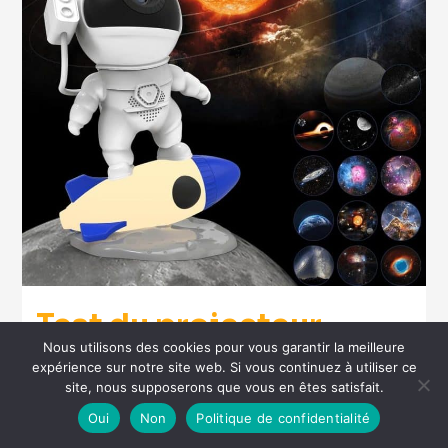
Test du projecteur
Nous utilisons des cookies pour vous garantir la meilleure
galaxie astronaute : un
expérience sur notre site web. Si vous continuez à utiliser ce
ciel étoilé chez vous
site, nous supposerons que vous en êtes satisfait.
Oui
Non
Politique de confidentialité
4 minutes de lecture