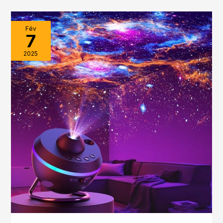
Fév
7
2025