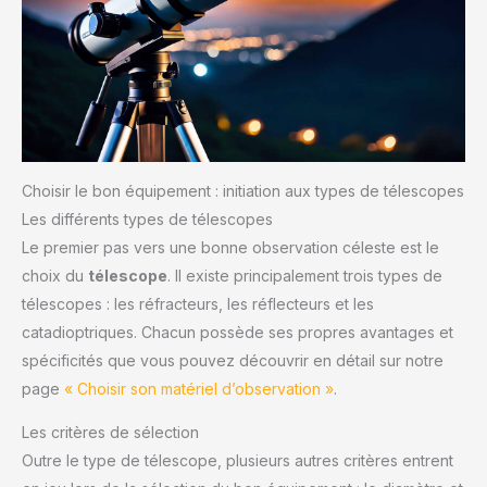
Choisir le bon équipement : initiation aux types de télescopes
Les différents types de télescopes
Le premier pas vers une bonne observation céleste est le
choix du
télescope
. Il existe principalement trois types de
télescopes : les réfracteurs, les réflecteurs et les
catadioptriques. Chacun possède ses propres avantages et
spécificités que vous pouvez découvrir en détail sur notre
page
« Choisir son matériel d’observation »
.
Les critères de sélection
Outre le type de télescope, plusieurs autres critères entrent