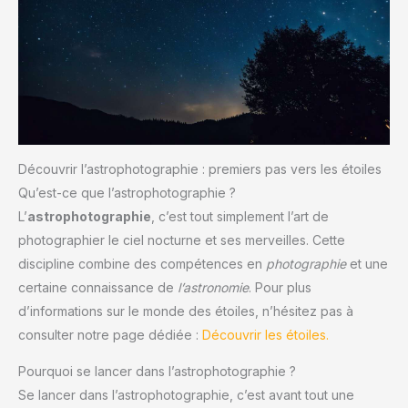
Découvrir l’astrophotographie : premiers pas vers les étoiles
Qu’est-ce que l’astrophotographie ?
L’
astrophotographie
, c’est tout simplement l’art de
photographier le ciel nocturne et ses merveilles. Cette
discipline combine des compétences en
photographie
et une
certaine connaissance de
l’astronomie
. Pour plus
d’informations sur le monde des étoiles, n’hésitez pas à
consulter notre page dédiée :
Découvrir les étoiles.
Pourquoi se lancer dans l’astrophotographie ?
Se lancer dans l’astrophotographie, c’est avant tout une